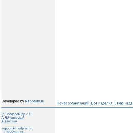
Developed by
Net-prom.ru
Поиск организаций
Все изделия
Заказ изд
(c) Медпром.ру 2001
А.Яблуновский
А.Акопянц
support@medprom.ru
+78632412141