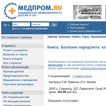
Забыли пароль?
Регистрация...
Доступ:
незарегистрирован
Зачем регистрироваться?
Изделия
Компании
Прайсы
Спрос
Мероприяти
Книга: Болезни пародонта: к
Координаты поставщика доступны толь
доступом
но мы можем выслать информа
этого вам необходимо
зарегистрироват
Специализация:
Стоматология
Автор(ы) Л.М. Лукиных, Е.Н. Жулев
2005 г. Cтраниц: 322. Переплет. Гриф 
Цена:
352.00
руб./шт.
Описание отсутствует...