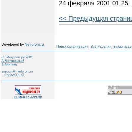
24 февраля 2001 01:25:
<< Предыдущая страни
Developed by
Net-prom.ru
Поиск организаций
Все изделия
Заказ изд
(c) Медпром.ру 2001
А.Яблуновский
А.Акопянц
support@medprom.ru
+78632412141
Обмен ссылками