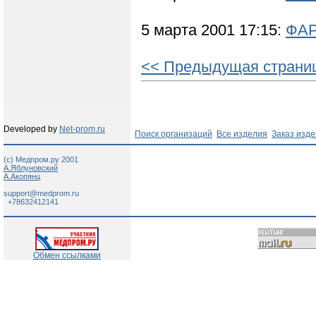
5 марта 2001 17:15:
ФА
<< Предыдущая страни
Developed by
Net-prom.ru
Поиск организаций
Все изделия
Заказ изд
(c) Медпром.ру 2001
А.Яблуновский
А.Акопянц
support@medprom.ru
+78632412141
Обмен ссылками