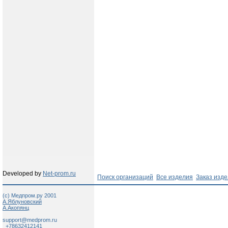
Developed by
Net-prom.ru
Поиск организаций
Все изделия
Заказ изд
(c) Медпром.ру 2001
А.Яблуновский
А.Акопянц
support@medprom.ru
+78632412141