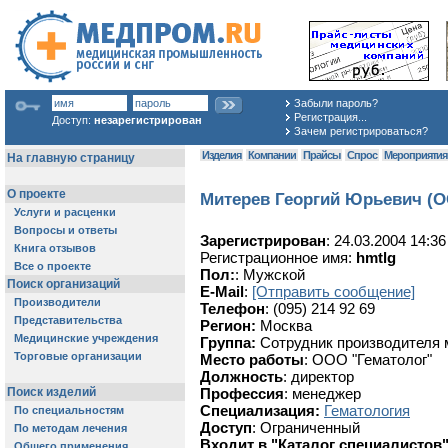
Забыли пароль?
Регистрация...
Доступ:
незарегистрирован
Зачем регистрироваться?
Изделия
Компании
Прайсы
Спрос
Мероприяти
Митерев Георгий Юрьевич (О
Зарегистрирован
: 24.03.2004 14:36
Регистрационное имя:
hmtlg
Пол:
: Мужской
E-Mail
:
[Отправить сообщение]
Телефон
: (095) 214 92 69
Регион:
Москва
Группа:
Сотрудник производителя 
Место работы
: ООО "Гематолог"
Должность
: директор
Профессия
: менеджер
Специализация:
Гематология
Доступ
: Ограниченный
Входит в "Каталог специалистов