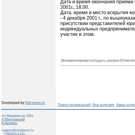
Дата и время окончания приема 
2001г., 18.00.
Дата, время и место вскрытия к
- 4 декабря 2001 г., по вышеуказа
присутствии представителей юри
индивидуальных предпринимате
участие в этом.
[Комментировать/Задать вопрос/Ответит
Developed by
Net-prom.ru
Поиск организаций
Все изделия
Заказ изд
(c) Медпром.ру 2001
А.Яблуновский
А.Акопянц
support@medprom.ru
+78632412141