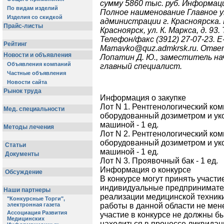
сумму 5860 тыс. руб. Информац
Полное наименование Главное у
администрации г. Красноярска. 
Красноярск, ул. К. Маркса, д. 93.
Телефон/факс (3912) 27-07-23. E
Mamavko@quz.admkrsk.ru. Отве
Лопатин Д. Ю., заместитель на
главный специалист.
Информация о закупке
Лот N 1. Рентгенологический ком
оборудованный дозиметром и у
машиной - 1 ед.
Лот N 2. Рентгенологический ком
оборудованный дозиметром и у
машиной - 1 ед.
Лот N 3. Проявочный бак - 1 ед.
Информация о конкурсе
В конкурсе могут принять участи
индивидуальные предпринимате
реализации медицинской техники
работы в данной области не мене
участие в конкурсе не должны 
находиться в процессе ликвидац