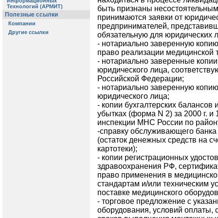
быть признаны несостоятельными
принимаются заявки от юридиче
предпринимателей, представив
обязательную для юридических л
- нотариально заверенную копи
право реализации медицинской т
- нотариально заверенные копи
юридического лица, соответств
Российской Федерации;
- нотариально заверенную копию
юридического лица;
- копии бухгалтерских балансов 
убытках (форма N 2) за 2000 г. и 
инспекции МНС России по район
-справку обслуживающего банка
(остаток денежных средств на сч
картотеки);
- копии регистрационных удосто
здравоохранения РФ, сертификат
право применения в медицинской
стандартам и/или техническим у
поставке медицинского оборудов
- торговое предложение с указа
оборудования, условий оплаты, с