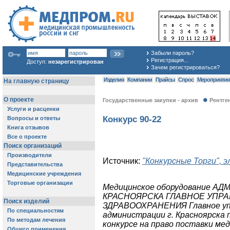
Забыли пароль?
Регистрация...
Доступ:
незарегистрирован
Зачем регистрироваться?
Изделия
Компании
Прайсы
Спрос
Мероприяти
Государственные закупки - архив
Рентге
Конкурс 90-22
Источник:
"Конкурсные Торги", 
Медицинское оборудование АД
КРАСНОЯРСКА ГЛАВНОЕ УПР
ЗДРАВООХРАНЕНИЯ Главное упр
администрации г. Красноярска 
конкурсе на право поставки ме