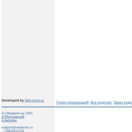
Developed by
Net-prom.ru
Поиск организаций
Все изделия
Заказ изд
(c) Медпром.ру 2001
А.Яблуновский
А.Акопянц
support@medprom.ru
+78632412141