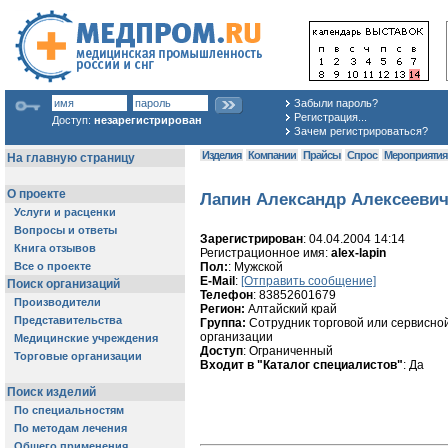
Забыли пароль?
Регистрация...
Доступ:
незарегистрирован
Зачем регистрироваться?
Изделия
Компании
Прайсы
Спрос
Мероприяти
Лапин Александр Алексееви
Зарегистрирован
: 04.04.2004 14:14
Регистрационное имя:
alex-lapin
Пол:
: Мужской
E-Mail
:
[Отправить сообщение]
Телефон
: 83852601679
Регион:
Алтайский край
Группа:
Сотрудник торговой или сервисно
организации
Доступ
: Ограниченный
Входит в "Каталог специалистов"
: Да