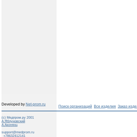
Developed by
Net-prom.ru
Поиск организаций
Все изделия
Заказ изд
(c) Медпром.ру 2001
А.Яблуновский
А.Акопянц
support@medprom.ru
+78632412141