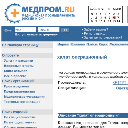
Забыли пароль?
Регистрация...
Доступ:
незарегистрирован
Зачем регистрироваться?
Изделия
Компании
Прайсы
Спрос
Мероприяти
халат операционный
на основе полиэстера в сочетании с хло
тенденции моды, в концепции табеля о 
Производитель:
КЕТГУТ
Специализация:
Одежд
Описание "халат операционный"
К сожалению, описание для "халат опе
данных. Вы можете так же: