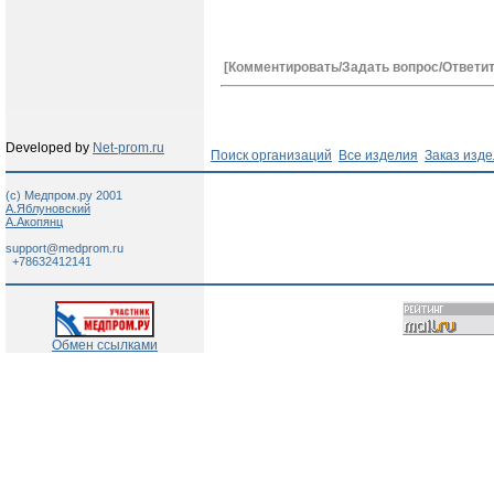
[Комментировать/Задать вопрос/Ответит
Developed by
Net-prom.ru
Поиск организаций
Все изделия
Заказ изд
(c) Медпром.ру 2001
А.Яблуновский
А.Акопянц
support@medprom.ru
+78632412141
Обмен ссылками