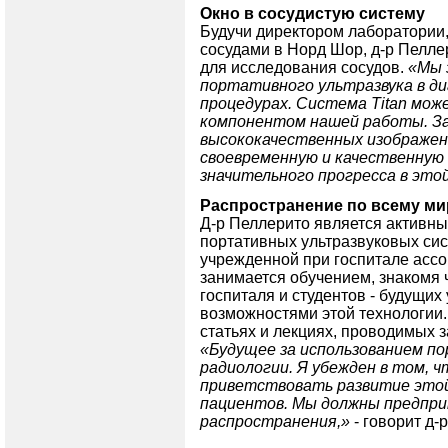
Окно в сосудистую систему
Будучи директором лаборатори
сосудами в Норд Шор, д-р Пеллер
для исследования сосудов.
«Мы 
портативного ультразвука в ди
процедурах. Система Titan мож
компонентом нашей работы. За
высококачественных изображен
своевременную и качественную
значительного прогресса в это
Распространение по всему ми
Д-р Пеллерито является активн
портативных ультразвуковых сис
учрежденной при госпитале ассо
занимается обучением, знакомя 
госпиталя и студентов - будущих
возможностями этой технологии.
статьях и лекциях, проводимых 
«Будущее за использованием по
радиологии. Я убежден в том, 
приветствовать развитие этой
пациентов. Мы должны предпри
распространения,»
- говорит д-