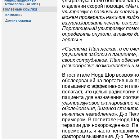
ультразвука стало обычной част
отделении скорой помощи.
«Мы 
ультразвук в различных ситуац
можем проверять наличие жидк
визуализировать печень, селезе
Портативный ультразвук помог
определять опухоли, а также 
аорты.»
«Система Titan легкая, и ее оч
улучшения заботы о пациенте, 
своих сотрудников. Titan обес
разнообразие возможностей и 
В госпитале Норд Шор возможно
обследований на портативных п
повышению эффективности плано
полагает, что целью радиологии
пациента для назначения соотв
ультразвуковое сканирование я
обследования, диагноз ставитс
начаться немедленно»
. Д-р Пел
примером. В госпитале Норд Шо
терапии для новорожденных. Пац
перемещать, и часто неподвижно
фактором выживания. Д-р Пеллер