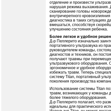
отделение и произвести ультразв
нарушая режима выхаживания. Д
сканирование головы новорожде
внутричерепного кровоизлияния
диагностика в таких ситуациях 
вмешаться, способствуя скорей
улучшению состояния ребенка.
Более легкое и удобное реше
Д-р Пеллерито изначально заин
портативного ультразвука из пр
руководителем команды, состоящ
диагностов и техников, он посто
получают травмы при перемещен
ультразвукового оборудования. О
эргономичное и удобное оборудо
избежать травм. Теперь специал
систему Titan, портативный уль
поколения производства компани
Использование системы Titan по
травм, возникающих у команды 
более тяжелого оборудования.
Д-р Пеллерито полагает, что раз
идеальны для практического исп
Используя Titan, он может дост