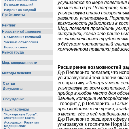
улучшается по мере появления 
по мнению д-ра Пеллерито, по
ультразвука стало поворотны
развития ультразвука. Портат
возможности радиологии в гос
Шор, позволяя проводить ультр
ситуациях, когда это ранее бы
со значительными трудностями.
в будущем портативный ультр
компонентом практики радиоло
Расширение возможностей рад
Д-р Пеллерито полагает, что ис
ультразвуковой технологии оказ
его практику.
«Теперь у меня ес
ультразвук во всем госпитале.
прибор в любое место для обсл
данные, которые непосредствен
- говорит д-р Пеллерито.
«Таким 
производится в то время, когда
в месте, где в ней наибольшим
Д-р Пеллерито расширил сферу 
ультразвука в госпитале Норд Ш