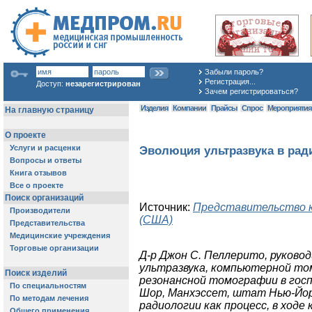
Забыли пароль?
Регистрация...
Доступ:
незарегистрирован
Зачем регистрироваться?
Изделия
Компании
Прайсы
Спрос
Мероприяти
Эволюция ультразвука в рад
Источник:
Представительство 
(США)
Д-р Джон С. Пеллерито, руково
ультразвука, компьютерной то
резонансной томографии в гос
Шор, Манхэссет, штат Нью-Йор
радиологии как процесс, в ходе