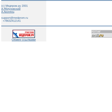
(c) Медпром.ру 2001
А.Яблуновский
А.Акопянц
support@medprom.ru
+78632412141
Обмен ссылками