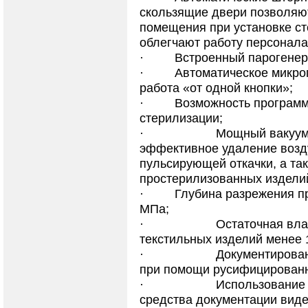
скользящие двери позволяю
помещения при установке ст
облегчают работу персонала
·
Встроенный парогенер
·
Автоматическое микро
работа «от одной кнопки»;
·
Возможность програм
стерилизации;
·
Мощный вакуумный
эффективное удаление возд
пульсирующей откачки, а та
простерилизованных издели
·
Глубина разрежения пр
МПа;
·
Остаточная влажн
текстильных изделий менее 
·
Документирование 
при помощи русифицированн
·
Использование в к
средства документации виде