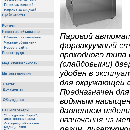
Паровой автома
форвакуумный с
проходного типа
(слайдовыми) две
удобен в эксплуа
для окружающей 
Предназначен дл
водяным насыщен
давлением издели
назначения из ме
резин, лигатурно