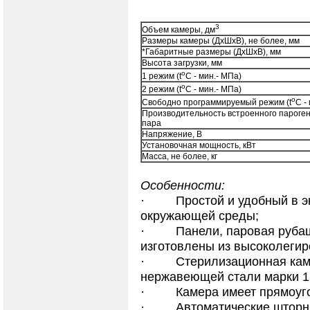
3
Объем камеры, дм
Размеры камеры (ДхШхВ), не более, мм
*Габаритные размеры (ДхШхВ), мм
Высота загрузки, мм
o
1 режим (t
C - мин.- МПа)
o
2 режим (t
C - мин.- МПа)
o
Свободно программируемый режим (t
C -
Производительность встроенного парогене
пара
Напряжение, В
Установочная мощность, кВт
Масса, не более, кг
Особенности:
·
Простой и удобный в э
окружающей среды;
·
Панели, паровая руба
изготовлены из высоколеги
·
Стерилизационная кам
нержавеющей стали марки 12
·
Камера имеет прямоуг
·
Автоматические шторн