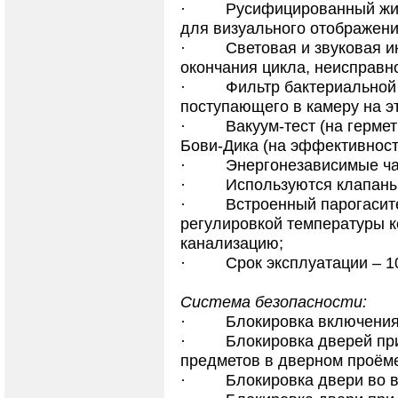
·
Русифицированный жи
для визуального отображени
·
Световая и звуковая и
окончания цикла, неисправн
·
Фильтр бактериальной 
поступающего в камеру на э
·
Вакуум-тест (на гермет
Бови-Дика (на эффективност
·
Энергонезависимые час
·
Используются клапаны
·
Встроенный парогасит
регулировкой температуры к
канализацию;
·
Срок эксплуатации – 10
Система безопасности:
·
Блокировка включения
·
Блокировка дверей пр
предметов в дверном проём
·
Блокировка двери во 