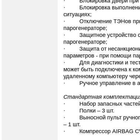
·
Блокировка двери при
·
Блокировка выполнен
ситуациях;
·
Отключение ТЭНов при
парогенераторе;
·
Защитное устройство 
парогенераторе;
·
Защита от несанкцион
параметров - при помощи па
·
Для диагностики и те
может быть подключена к ком
удаленному компьютеру чер
·
Ручное управление в 
Стандартная комплектаци
·
Набор запасных частей
·
Полки – 3 шт.
·
Выносной пульт ручно
– 1 шт.
·
Компрессор AIRBAG CV