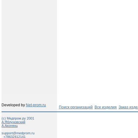
Developed by
Net-prom.ru
Поиск организаций
Все изделия
Заказ изд
(c) Медпром.ру 2001
А.Яблуновский
А.Акопянц
support@medprom.ru
+78632412141