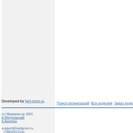
Developed by
Net-prom.ru
Поиск организаций
Все изделия
Заказ изд
(c) Медпром.ру 2001
А.Яблуновский
А.Акопянц
support@medprom.ru
+78632412141