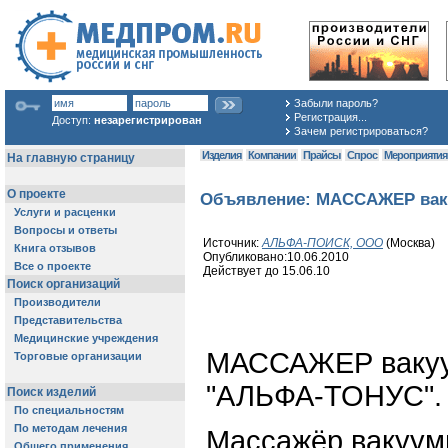
Забыли пароль?
Регистрация...
Доступ:
незарегистрирован
Зачем регистрироваться?
Изделия
Компании
Прайсы
Спрос
Мероприяти
Объявление: МАССАЖЕР вак
Источник:
АЛЬФА-ПОИСК, ООО
(Москва)
Опубликовано:10.06.2010
Действует до 15.06.10
МАССАЖЕР вакуу
"АЛЬФА-ТОНУС".
Массажёр вакуум