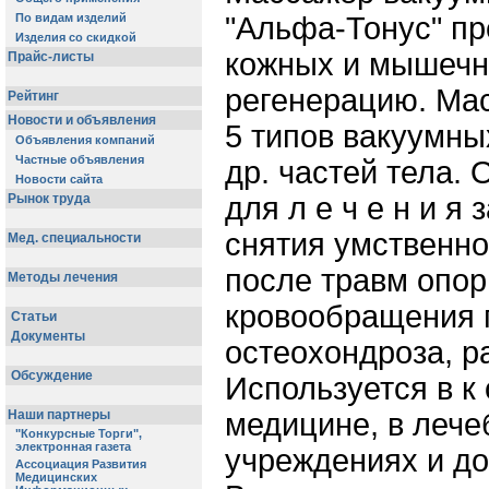
"Альфа-Тонус" п
кожных и мышечны
регенерацию. Ма
5 типов вакуумны
др. частей тела.
для л е ч е н и 
снятия умственно
после травм опор
кровообращения п
остеохондроза, ра
Используется в к о
медицине, в лече
учреждениях и д