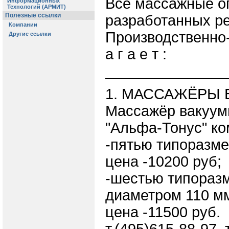
Все массажные о
разработанных р
Производственно
а г а е т :
_______________
1. МАССАЖЁРЫ
Массажёр вакуум
"Альфа-Тонус" ко
-пятью типоразме
цена -10200 руб;
-шестью типораз
диаметром 110 мм
цена -11500 руб.