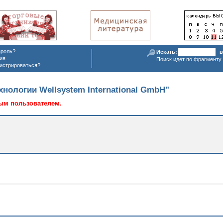
ароль?
Искать:
в
я...
Поиск идет по фрагменту 
истрироваться?
нологии Wellsystem International GmbH
"
ым пользователем.