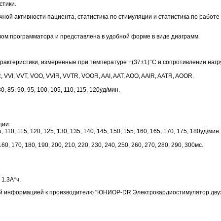
стики.
чной активности пациента, статистика по стимуляции и статистика по работ
вом программатора и представлена в удобной форме в виде диаграмм.
рактеристики, измеренные при температуре +(37±1)°С и сопротивлении нагру
VVI, VVT, VOO, VVIR, VVTR, VOOR, AAI, AAT, AOO, AAIR, AATR, AOOR.
 80, 85, 90, 95, 100, 105, 110, 115, 120уд/мин.
ции:
05, 110, 115, 120, 125, 130, 135, 140, 145, 150, 155, 160, 165, 170, 175, 180уд/мин.
 160, 170, 180, 190, 200, 210, 220, 230, 240, 250, 260, 270, 280, 290, 300мс.
1.3А*ч.
ой информацией к производителю "ЮНИОР-DR Электрокардиостимулятор дву