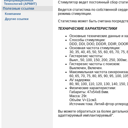
Стимулятор ведет постоянный сбор стати
Ведется статистика по собственной серде
режима стимуляции.
Статистика может быть считана посредст
ТЕХНИЧЕСКИЕ ХАРАКТЕРИСТИКИ
Основные технические данные и ха
Способы стимуляции:
DDD, DDI, DOO, DDDR, DDIR, DOOR, 
Основная частота стимуляции:
30, 35, 40, 45, 50, 55, 60, 65, 70, 75,
Гистерезис частоты:
Выкл., 50, 100, 150, 200, 250, 300мс.
Гистерезис частоты с поиском:
Выключен, Включен.
Максимальная частота синхрониза
60, 65, 70, 75, 80, 85, 90, 95, 100, 1
AV задержка:
80, 90, 100, 110, 120, 130, 140, 150,
Физические характеристики:
Габариты: 47х54х8.6мм.
Масса: 29г.
Объём: V=11см3.
Источник тока: Литий-фтор-углерод 
Вы можете обратиться за более детальн
адаптируемый имплантируемый".