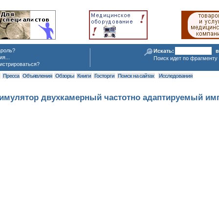
ароль?
Искать:
в
я...
Поиск идет по фрагменту 
истрироваться?
я
Пресса
Объявления
Обзоры
Книги
Госторги
Поиск на сайтах
Исследования
имулятор двухкамерный частотно адаптируемый им