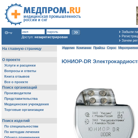
Забыли п
Регистраци
Доступ:
незарегистрирован
Зачем рег
Изделия
Компании
Прайсы
Спрос
Мероприяти
ЮНИОР-DR Электрокардиост