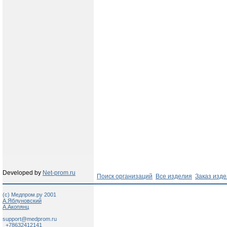
Developed by
Net-prom.ru
Поиск организаций
Все изделия
Заказ изд
(c) Медпром.ру 2001
А.Яблуновский
А.Акопянц
support@medprom.ru
+78632412141