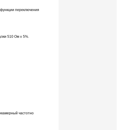
е функции переключения
зки 510 Ом ± 5%.
хкамерный частотно