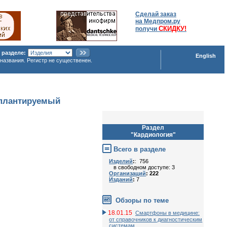
Сделай заказ
на Медпром.ру
СКИДКУ!
получи
 разделе:
English
названия. Регистр не существенен.
плантируемый
Раздел
"Кардиология"
Всего в разделе
Изделий
:
: 756
в свободном доступе: 3
Организаций
: 222
Изданий
:
7
Обзоры по теме
18.01.15
Смартфоны в медицине:
от справочников к диагностическим
системам