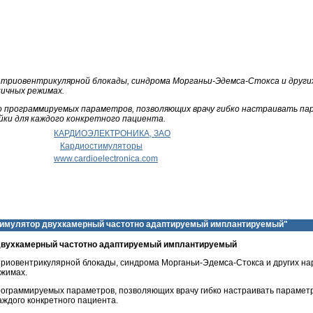
атриовентрикулярной блокады, синдрома Морганьи-Эдемса-Стокса и други
личных режимах.
 программируемых параметров, позволяющих врачу гибко настраивать па
ки для каждого конкретного пациента.
КАРДИОЭЛЕКТРОНИКА, ЗАО
Кардиостимуляторы
www.cardioelectronica.com
имулятор двухкамерный частотно адаптируемый имплантируемый"
вухкамерный частотно адаптируемый имплантируемый
риовентрикулярной блокады, синдрома Морганьи-Эдемса-Стокса и других н
ежимах.
ограммируемых параметров, позволяющих врачу гибко настраивать парамет
ждого конкретного пациента.