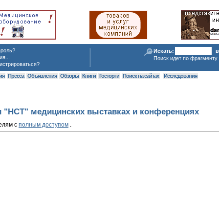
ароль?
Искать:
в
я...
Поиск идет по фрагменту 
истрироваться?
ия
Пресса
Объявления
Обзоры
Книги
Госторги
Поиск на сайтах
Исследования
и "НСТ" медицинских выставках и конференциях
елям с
полным доступом
.