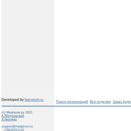
Developed by
Net-prom.ru
Поиск организаций
Все изделия
Заказ изд
(c) Медпром.ру 2001
А.Яблуновский
А.Акопянц
support@medprom.ru
+78632412141