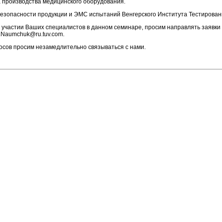
а производства медицинского оборудования.
езопасности продукции и ЭМС испытаний Венгерского Института Тестирова
частии Ваших специалистов в данном семинаре, просим направлять заявки по ф
.Naumchuk@ru.tuv.com.
осов просим незамедлительно связываться с нами.