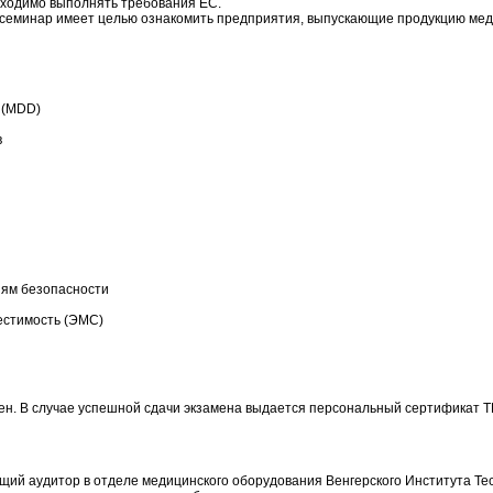
бходимо выполнять требования ЕС.
семинар имеет целью ознакомить предприятия, выпускающие продукцию мед
 (MDD)
в
иям безопасности
естимость (ЭМС)
ен. В случае успешной сдачи экзамена выдается персональный сертификат 
щий аудитор в отделе медицинского оборудования Венгерского Института Тес