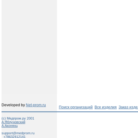
Developed by
Net-prom.ru
Поиск организаций
Все изделия
Заказ изд
(c) Медпром.ру 2001
А.Яблуновский
А.Акопянц
support@medprom.ru
+78632412141