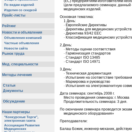
(ЕС) предприятиям-изготовителям нео
Цели предлагаемого семинара: данный 
медицинских изделий.
Основная тематика:
1 День:
· Европейские Директивы
· Директивы для медицинских устройств
· Директива 93/42 EEC
· Классификация медицинских устройст
2 День:
· Методы оценки соответствия
· Гармонизация стандартов
· Стандарт ISO 13485
· Стандарт ISO 14971
3 День:
· Техническая документация
· Испытание на соответствие требован
· Маркировка и руководство
· Испытания на электромагнитную совм
Дата семинара: сентябрь 2008 г.
Место проведения семинара: г. Москва
Продолжительность семинара: 3 дня.
По окончании семинара проводится экзам
медицинского оборудования»
Преподаватели:
Балаш Божик, инженер-механик, действую