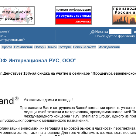
ароль?
Искать:
в
я...
Поиск идет по фрагменту 
истрироваться?
я
Пресса
Объявления
Обзоры
Книги
Госторги
Поиск на сайтах
Исследования
ТЮФ Интернационал РУС, ООО"
г. Действует 15%-ая скидка на учатие в семинаре "Процедура европейск
Уважаемые дамы и господа!
Приглашаем Вас и сотрудников Вашей компании принять участие
медицинской техники и материалов», проводимом компанией
международного концерна "TUV Rheinland Group", одного из п
выпускающих продукцию медицинского назначения.
анизации экономики, интеграция в мировой рынок, в частности перспектива
нутреннем рынке, так и на внешнем. Для того чтобы иметь возможность пост