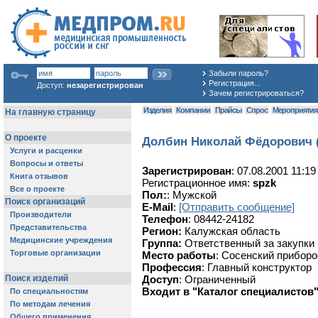
Забыли пароль?
Регистрация...
Доступ:
незарегистрирован
Зачем регистрироваться?
Изделия
Компании
Прайсы
Спрос
Мероприяти
Долбин Николай Фёдорович 
Зарегистрирован
: 07.08.2001 11:19
Регистрационное имя:
spzk
Пол:
: Мужской
E-Mail
:
[Отправить сообщение]
Телефон
: 08442-24182
Регион:
Калужская область
Группа:
Ответственный за закупк
Место работы
: Сосенский прибор
Профессия
: Главный конструктор
Доступ
: Ограниченный
Входит в "Каталог специалистов