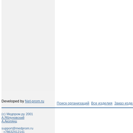
Developed by
Net-prom.ru
Поиск организаций
Все изделия
Заказ изд
(c) Медпром.ру 2001
А.Яблуновский
А.Акопянц
support@medprom.ru
+78632412141