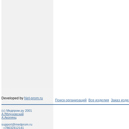
Developed by
Net-prom.ru
Поиск организаций
Все изделия
Заказ изд
(c) Медпром.ру 2001
А.Яблуновский
А.Акопянц
support@medprom.ru
+78632412141