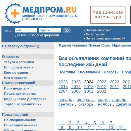
Забыли пароль?
Регистрация...
Доступ:
незарегистрирован
Зачем регистрироваться?
Изделия
Компании
Прайсы
Спрос
Мероприяти
Все объявления компаний по
последние 365 дней
Все типы
Объявление
Новость
Про
2026
2025
2024
2023
2022
202
2015
2014
2013
2012
2011
201
2004
2003
2002
2001
январь
,
февраль
,
март
,
апрель
,
сентябь
,
октябрь
,
ноябрь
,
декабр
_1_
_2_
_3_
_4_
_5_
_6_
_7_
_8_
_9_
_10_
_11_
_12_
_13_
_14_