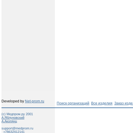
Developed by
Net-prom.ru
Поиск организаций
Все изделия
Заказ изд
(c) Медпром.ру 2001
А.Яблуновский
А.Акопянц
support@medprom.ru
+78632412141