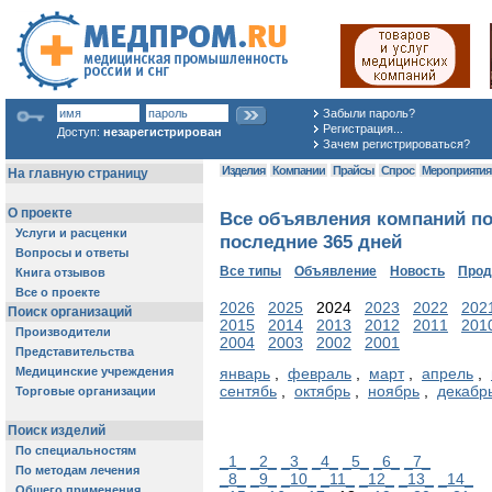
Забыли пароль?
Регистрация...
Доступ:
незарегистрирован
Зачем регистрироваться?
Изделия
Компании
Прайсы
Спрос
Мероприяти
Все объявления компаний по
последние 365 дней
Все типы
Объявление
Новость
Про
2026
2025
2024
2023
2022
202
2015
2014
2013
2012
2011
201
2004
2003
2002
2001
январь
,
февраль
,
март
,
апрель
,
сентябь
,
октябрь
,
ноябрь
,
декабр
_1_
_2_
_3_
_4_
_5_
_6_
_7_
_8_
_9_
_10_
_11_
_12_
_13_
_14_