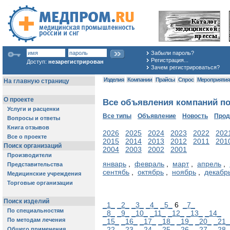
Забыли пароль?
Регистрация...
Доступ:
незарегистрирован
Зачем регистрироваться?
Изделия
Компании
Прайсы
Спрос
Мероприяти
Все объявления компаний по 
Все типы
Объявление
Новость
Про
2026
2025
2024
2023
2022
202
2015
2014
2013
2012
2011
201
2004
2003
2002
2001
январь
,
февраль
,
март
,
апрель
,
сентябь
,
октябрь
,
ноябрь
,
декабр
_1_
_2_
_3_
_4_
_5_
6
_7_
_8_
_9_
_10_
_11_
_12_
_13_
_14_
_15_
_16_
_17_
_18_
_19_
_20_
_21_
_22_
_23_
_24_
_25_
_26_
_27_
_28_