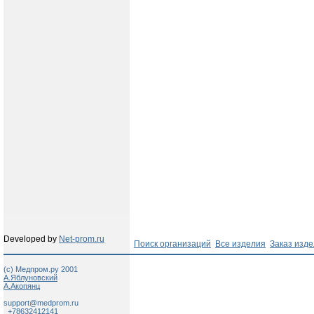
Developed by
Net-prom.ru
Поиск организаций
Все изделия
Заказ изд
(c) Медпром.ру 2001
А.Яблуновский
А.Акопянц
support@medprom.ru
+78632412141