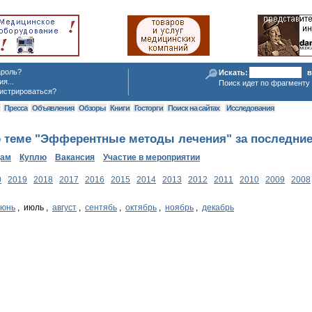
ароль?
Искать:
в
я...
Поиск идет по фрагменту 
истрироваться?
я
Пресса
Объявления
Обзоры
Книги
Госторги
Поиск на сайтах
Исследования
 теме "Эфферентные методы лечения" за последние
дам
Куплю
Вакансия
Участие в мероприятии
0
2019
2018
2017
2016
2015
2014
2013
2012
2011
2010
2009
2008
июнь
, июль ,
август
,
сентябь
,
октябрь
,
ноябрь
,
декабрь