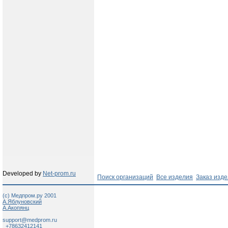
Developed by
Net-prom.ru
Поиск организаций
Все изделия
Заказ изд
(c) Медпром.ру 2001
А.Яблуновский
А.Акопянц
support@medprom.ru
+78632412141