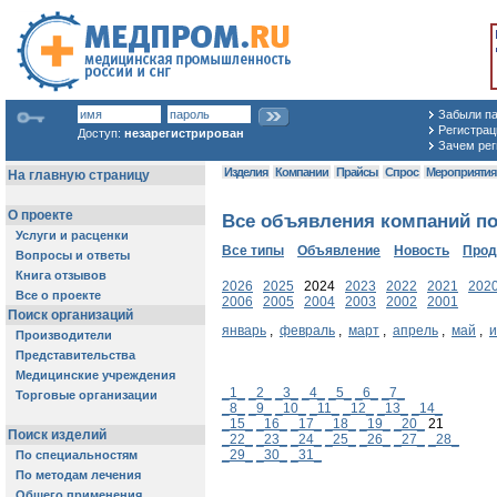
Забыли п
Регистраци
Доступ:
незарегистрирован
Зачем рег
Изделия
Компании
Прайсы
Спрос
Мероприяти
Все объявления компаний по
Все типы
Объявление
Новость
Про
2026
2025
2024
2023
2022
2021
202
2006
2005
2004
2003
2002
2001
январь
,
февраль
,
март
,
апрель
,
май
,
_1_
_2_
_3_
_4_
_5_
_6_
_7_
_8_
_9_
_10_
_11_
_12_
_13_
_14_
_15_
_16_
_17_
_18_
_19_
_20_
21
_22_
_23_
_24_
_25_
_26_
_27_
_28_
_29_
_30_
_31_