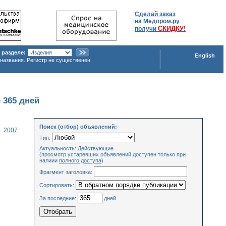
Сделай заказ
на Медпром.ру
СКИДКУ!
получи
 разделе:
English
названия. Регистр не существенен.
 365 дней
Поиск (отбор) объявлений:
2007
Тип:
Актуальность: Действующие
(просмотр устаревших объявлений доступен только при
налиии
полного доступа
)
Фрагмент заголовка:
Сортировать:
За последние:
дней