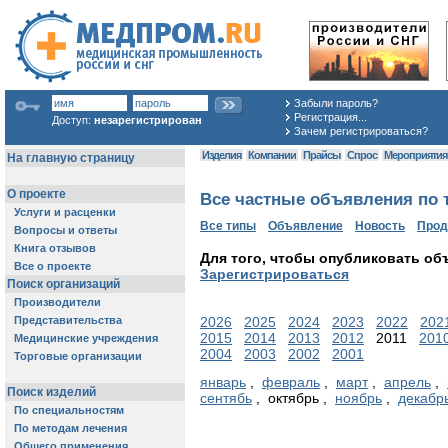
Забыли пароль?
Регистрация...
Доступ:
незарегистрирован
Зачем регистрироваться?
Изделия
Компании
Прайсы
Спрос
Мероприяти
Все частные объявления по т
Все типы
Объявление
Новость
Про
Для того, чтобы опубликовать об
Зарегистрироваться
2026
2025
2024
2023
2022
202
2015
2014
2013
2012
2011
201
2004
2003
2002
2001
январь
,
февраль
,
март
,
апрель
,
сентябь
, октябрь ,
ноябрь
,
декабр