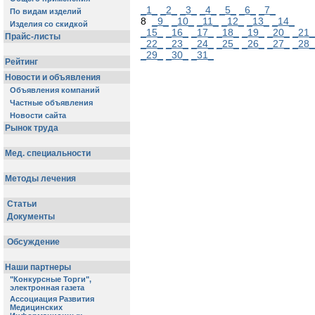
_1_
_2_
_3_
_4_
_5_
_6_
_7_
8
_9_
_10_
_11_
_12_
_13_
_14_
_15_
_16_
_17_
_18_
_19_
_20_
_21_
_22_
_23_
_24_
_25_
_26_
_27_
_28_
_29_
_30_
_31_