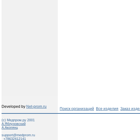
Developed by
Net-prom.ru
Поиск организаций
Все изделия
Заказ изд
(c) Медпром.ру 2001
А.Яблуновский
А.Акопянц
support@medprom.ru
+78632412141