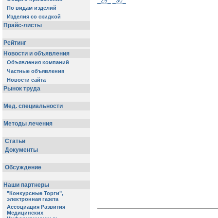
_29_
_30_