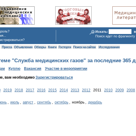
ароль?
Искать:
в
я...
Поиск идет по фрагменту 
истрироваться?
я
Пресса
Объявления
Обзоры
Книги
Госторги
Поиск на сайтах
Исследования
еме "Служба медицинских газов" за последние 365 
дам
Куплю
Вакансия
Участие в мероприятии
ие, вам необходимо
Зарегистрироваться
0
2019
2018
2017
2016
2015
2014
2013
2012
2011
2010
2009
2008
июнь
,
июль
,
август
,
сентябь
,
октябрь
, ноябрь ,
декабрь