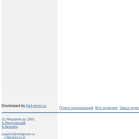
Developed by
Net-prom.ru
Поиск организаций
Все изделия
Заказ изд
(c) Медпром.ру 2001
А.Яблуновский
А.Акопянц
support@medprom.ru
+78632412141