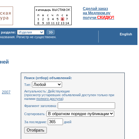
Сделай заказ
на Медпром.ру
СКИДКУ!
получи
 разделе:
English
названия. Регистр не существенен.
дней
Поиск (отбор) объявлений:
Тип:
Актуальность: Действующие
2007
(просмотр устаревших объявлений доступен только при
налиии
полного доступа
)
Фрагмент заголовка:
Сортировать:
За последние:
дней