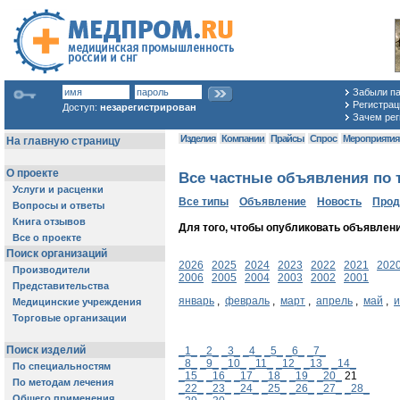
Забыли п
Регистраци
Доступ:
незарегистрирован
Зачем рег
Изделия
Компании
Прайсы
Спрос
Мероприяти
Все частные объявления по т
Все типы
Объявление
Новость
Про
Для того, чтобы опубликовать объявлен
2026
2025
2024
2023
2022
2021
202
2006
2005
2004
2003
2002
2001
январь
,
февраль
,
март
,
апрель
,
май
,
_1_
_2_
_3_
_4_
_5_
_6_
_7_
_8_
_9_
_10_
_11_
_12_
_13_
_14_
_15_
_16_
_17_
_18_
_19_
_20_
21
_22_
_23_
_24_
_25_
_26_
_27_
_28_