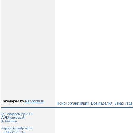
Developed by
Net-prom.ru
Поиск организаций
Все изделия
Заказ изд
(c) Медпром.ру 2001
А.Яблуновский
А.Акопянц
support@medprom.ru
+78632412141