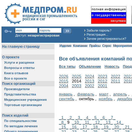
Забыли пароль?
Регистрация...
Доступ:
незарегистрирован
Зачем регистрироваться?
Изделия
Компании
Прайсы
Спрос
Мероприяти
Все объявления компаний по 
Все типы
Объявление
Новость
Про
2026
2025
2024
2023
2022
202
2015
2014
2013
2012
2011
201
2004
2003
2002
2001
январь
,
февраль
,
март
,
апрель
,
сентябь
, октябрь ,
ноябрь
,
декабр
_1_
_2_
_3_
_4_
_5_
_6_
_7_
_8_
9
_10_
_11_
_12_
_13_
_14_
_15_
_16_
_17_
_18_
_19_
_20_
_21_
_22_
_23_
_24_
_25_
_26_
_27_
_28_