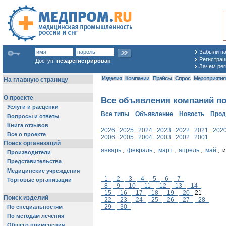
Забыли п
Регистраци
Доступ:
незарегистрирован
Зачем рег
Изделия
Компании
Прайсы
Спрос
Мероприяти
Все объявления компаний по 
Все типы
Объявление
Новость
Про
2026
2025
2024
2023
2022
2021
202
2006
2005
2004
2003
2002
2001
январь
,
февраль
,
март
,
апрель
,
май
, 
_1_
_2_
_3_
_4_
_5_
_6_
_7_
_8_
_9_
_10_
_11_
_12_
_13_
_14_
_15_
_16_
_17_
_18_
_19_
_20_
21
_22_
_23_
_24_
_25_
_26_
_27_
_28_
_29_
_30_