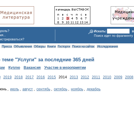
ароль?
Искать:
в
я...
Поиск идет по фрагменту 
истрироваться?
я
Пресса
Объявления
Обзоры
Книги
Госторги
Поиск на сайтах
Исследования
теме "Услуги" за последние 365 дней
дам
Куплю
Вакансия
Участие в мероприятии
0
2019
2018
2017
2016
2015
2014
2013
2012
2011
2010
2009
2008
июнь ,
июль
,
август
,
сентябь
,
октябрь
,
ноябрь
,
декабрь