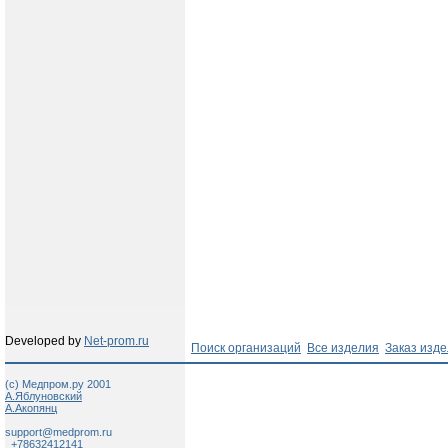
Developed by
Net-prom.ru
Поиск организаций
Все изделия
Заказ изд
(c) Медпром.ру 2001
А.Яблуновский
А.Акопянц
support@medprom.ru
+78632412141