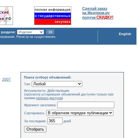
Сделай заказ
на Медпром.ру
СКИДКУ!
получи
 разделе:
English
названия. Регистр не существенен.
Поиск (отбор) объявлений:
2007
Тип:
Актуальность: Действующие
(просмотр устаревших объявлений доступен только при
налиии
полного доступа
)
Фрагмент заголовка:
Сортировать:
За последние:
дней