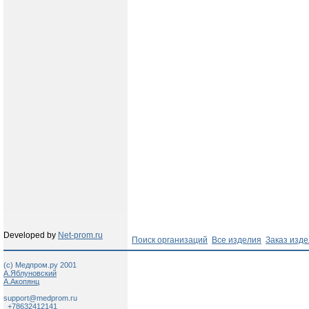
Developed by
Net-prom.ru
Поиск организаций
Все изделия
Заказ изд
(c) Медпром.ру 2001
А.Яблуновский
А.Акопянц
support@medprom.ru
+78632412141