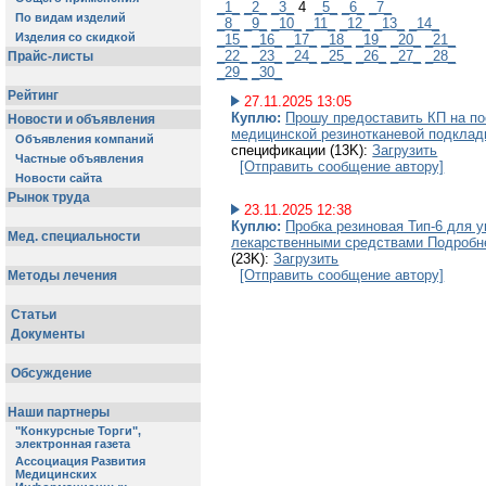
_1_
_2_
_3_
4
_5_
_6_
_7_
_8_
_9_
_10_
_11_
_12_
_13_
_14_
_15_
_16_
_17_
_18_
_19_
_20_
_21_
_22_
_23_
_24_
_25_
_26_
_27_
_28_
_29_
_30_
27.11.2025 13:05
Куплю:
Прошу предоставить КП на по
медицинской резинотканевой подкладн
спецификации (13K):
Загрузить
[Отправить сообщение автору]
23.11.2025 12:38
Куплю:
Пробка резиновая Тип-6 для 
лекарственными средствами Подробне
(23K):
Загрузить
[Отправить сообщение автору]