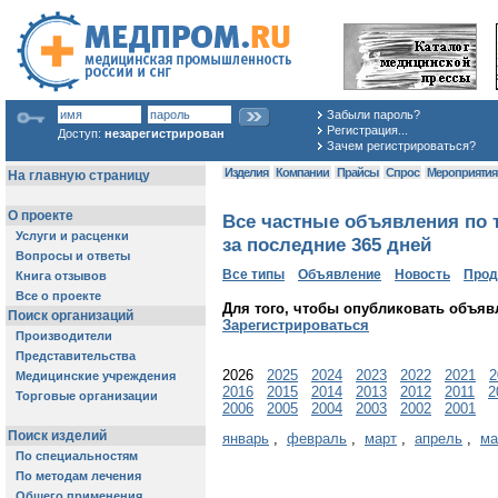
Забыли пароль?
Регистрация...
Доступ:
незарегистрирован
Зачем регистрироваться?
Изделия
Компании
Прайсы
Спрос
Мероприяти
Все частные объявления по 
за последние 365 дней
Все типы
Объявление
Новость
Про
Для того, чтобы опубликовать объяв
Зарегистрироваться
2026
2025
2024
2023
2022
2021
2
2016
2015
2014
2013
2012
2011
2
2006
2005
2004
2003
2002
2001
январь
,
февраль
,
март
,
апрель
,
ма