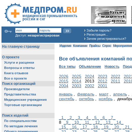
Забыли пароль?
Регистрация...
Доступ:
незарегистрирован
Зачем регистрироваться?
Изделия
Компании
Прайсы
Спрос
Мероприяти
Все объявления компаний по
Все типы
Объявление
Новость
Про
2026
2025
2024
2023
2022
202
2015
2014
2013
2012
2011
201
2004
2003
2002
2001
январь
,
февраль
,
март
,
апрель
,
сентябь
,
октябрь
,
ноябрь
, декабр
_1_
_2_
_3_
_4_
_5_
_6_
_7_
8
_9_
_10_
_11_
_12_
_13_
_14_
_15_
_16_
_17_
_18_
_19_
_20_
_21_
_22_
_23_
_24_
_25_
_26_
_27_
_28_