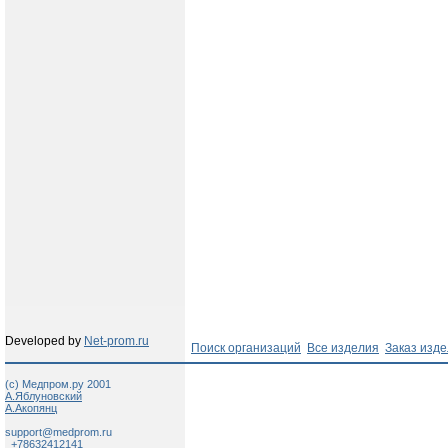
Developed by
Net-prom.ru
Поиск организаций
Все изделия
Заказ изд
(c) Медпром.ру 2001
А.Яблуновский
А.Акопянц
support@medprom.ru
+78632412141