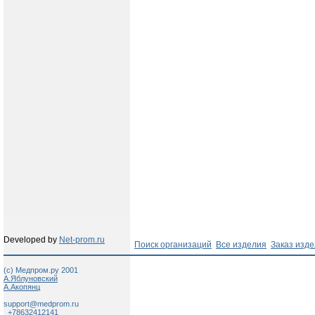
Developed by
Net-prom.ru
Поиск организаций
Все изделия
Заказ изд
(c) Медпром.ру 2001
А.Яблуновский
А.Акопянц
support@medprom.ru
+78632412141