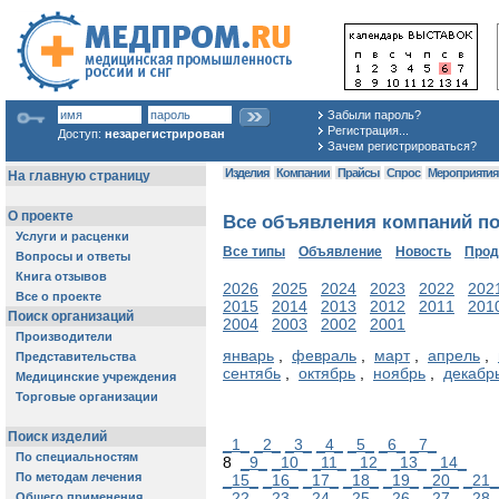
Забыли пароль?
Регистрация...
Доступ:
незарегистрирован
Зачем регистрироваться?
Изделия
Компании
Прайсы
Спрос
Мероприяти
Все объявления компаний по
Все типы
Объявление
Новость
Про
2026
2025
2024
2023
2022
202
2015
2014
2013
2012
2011
201
2004
2003
2002
2001
январь
,
февраль
,
март
,
апрель
,
сентябь
,
октябрь
,
ноябрь
,
декабр
_1_
_2_
_3_
_4_
_5_
_6_
_7_
8
_9_
_10_
_11_
_12_
_13_
_14_
_15_
_16_
_17_
_18_
_19_
_20_
_21_
_22_
_23_
_24_
_25_
_26_
_27_
_28_