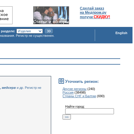
Сделай заказ
на Медпром.ру
СКИДКУ!
получи
 разделе:
English
названия. Регистр не существенен.
Уточнить регион:
, медсерв
и др. Регистр не
Другие регионы
(240)
Россия
(38498)
Страны СНГ и Балтии
(690)
Найти город: