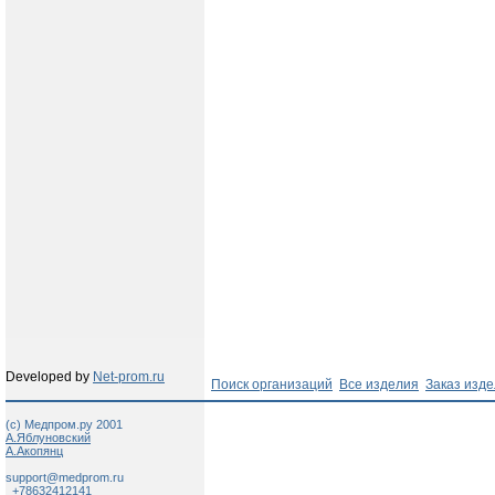
Developed by
Net-prom.ru
Поиск организаций
Все изделия
Заказ изд
(c) Медпром.ру 2001
А.Яблуновский
А.Акопянц
support@medprom.ru
+78632412141