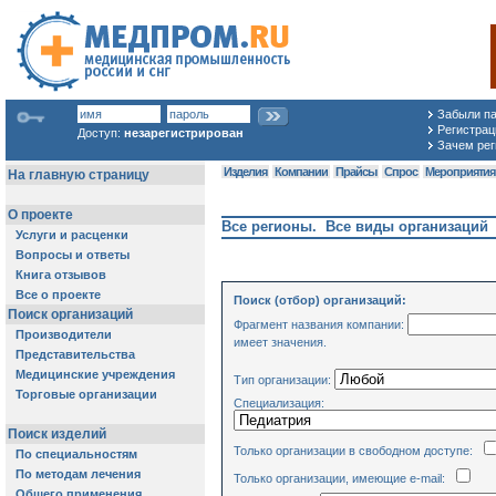
Забыли п
Регистраци
Доступ:
незарегистрирован
Зачем рег
Изделия
Компании
Прайсы
Спрос
Мероприяти
Все регионы. Все виды организаций
Поиск (отбор) организаций:
Фрагмент названия компании:
имеет значения.
Тип организации:
Специализация:
Только организации в свободном доступе:
Только организации, имеющие e-mail: