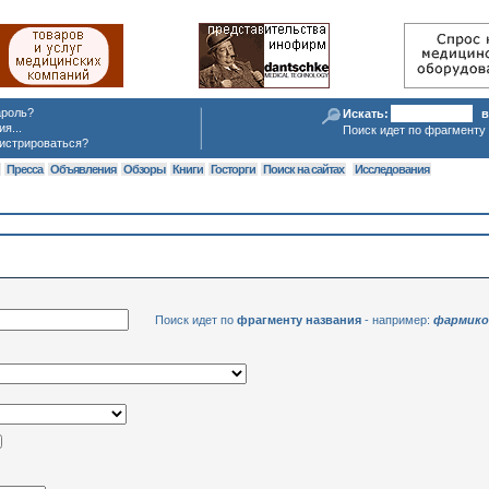
ароль?
Искать:
в
я...
Поиск идет по фрагменту 
истрироваться?
я
Пресса
Объявления
Обзоры
Книги
Госторги
Поиск на сайтах
Исследования
Поиск идет по
фрагменту названия
- например:
фармико