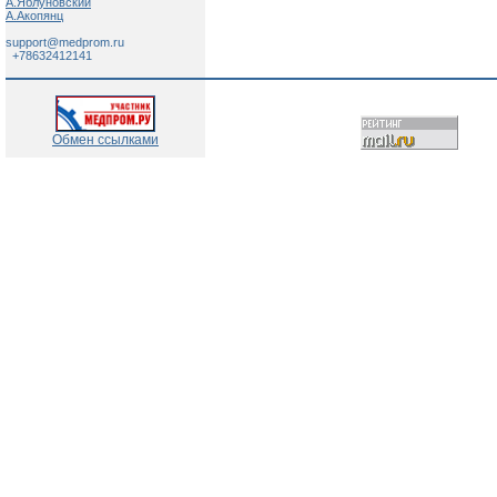
А.Яблуновский
А.Акопянц
support@medprom.ru
+78632412141
Обмен ссылками