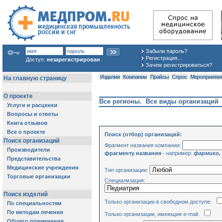
Забыли пароль?
Регистрация...
Доступ:
незарегистрирован
Зачем регистрироваться?
Изделия
Компании
Прайсы
Спрос
Мероприяти
Все регионы. Все виды организаций
Поиск (отбор) организаций:
Фрагмент названия компании:
фрагменту названия
- например:
фармико,
Тип организации:
Специализация:
Только организации в свободном доступе:
Только организации, имеющие e-mail: