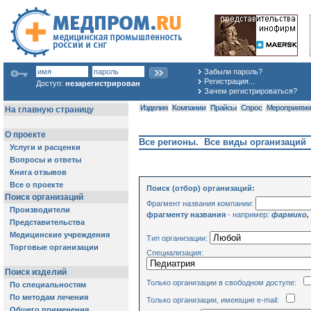
Забыли пароль?
Регистрация...
Доступ:
незарегистрирован
Зачем регистрироваться?
Изделия
Компании
Прайсы
Спрос
Мероприяти
Все регионы. Все виды организаций
Поиск (отбор) организаций:
Фрагмент названия компании:
фрагменту названия
- например:
фармико,
Тип организации:
Специализация:
Только организации в свободном доступе:
Только организации, имеющие e-mail: