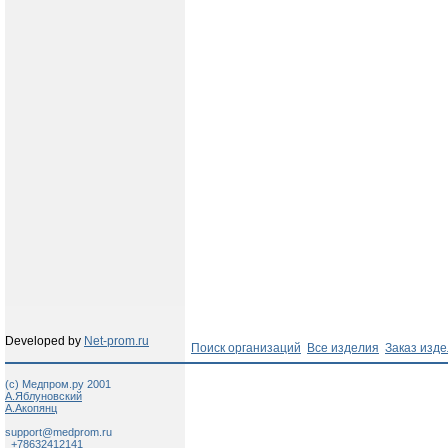
Developed by
Net-prom.ru
Поиск организаций
Все изделия
Заказ изд
(c) Медпром.ру 2001
А.Яблуновский
А.Акопянц
support@medprom.ru
+78632412141