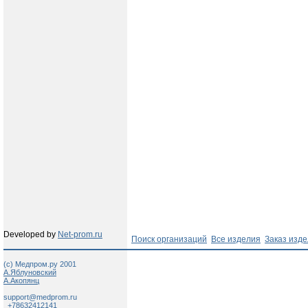
Developed by
Net-prom.ru
Поиск организаций
Все изделия
Заказ изд
(c) Медпром.ру 2001
А.Яблуновский
А.Акопянц
support@medprom.ru
+78632412141