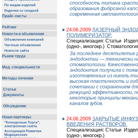
способность титана сраста
образования фиброзной капс
современная имплантология
24.06.2009
ЛАЗЕРНЫЙ ЭНДО
ПОЛИМЕРИЗАТОР.
Специализация: Статьи Изде
(одно-, многокр.) Стоматолог
За последнее десятилетие р
эндодонтии — технически н
стоматологии. Качественно
эндодонтия получила с поя
изготовленных из никель-т
высокая пластичность и ги
сочетании с сохранением д
режущей эффективности, п
некоторые принципы механи
каналов зубов.
24.06.2009
ЗАКРЫТЫЕ ИНФУ
ВВЕДЕНИЯ РАСТВОРОВ.
Специализация: Статьи Изде
(одно-, многокр.)