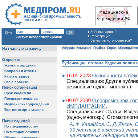
Забыли пароль?
Регистрация...
Доступ:
незарегистрирован
Зачем регистрироваться?
Изделия
Компании
Прайсы
Спрос
Мероприяти
Публикации по теме Изделия полимер
16.05.2023
Особенности латек
Специализация: Другие публи
резиновые (одно-, многокр.)
09.07.2009
О современном со
ИМПЛАНТАЦИИ.
Специализация: Статьи Изде
(одно-, многокр.) Стоматолог
А. Ф. Калайдов, С. Д. Янсон
30 лет назад шведский учен
на животных, обнаружил яв