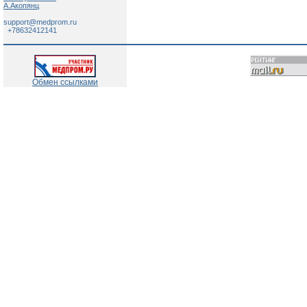
А.Акопянц
support@medprom.ru
+78632412141
Обмен ссылками