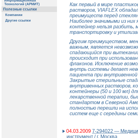
Как первый в мире пластик
растворов, VIAFLEX облада
преимуществ перед стеклян
Наиболее значимыми из них 
контейнер нельзя разбить,
транспортировку и утилиза
Другим преимуществом, мен
важным, является невозможн
спадающийся при вытекании
происходит при использова
флаконов. Исключение возм
внутрь системы делает не
пациента при внутривенной
Закрытые стерильные спад
внутривенных растворов, к
контейнеры (50 и 100 мл) д
лекарственной терапии, бы
стандартом в Северной Аме
полностью перешли на испо
систем еще с середины сем
04.03.2009
7-294022 — Медици
инструмент / г. Москва