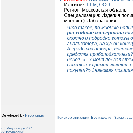
Источник:
ГЕМ, ООО
Регион: Московская область
Специализация: Изделия поли
многокр.) Лаборатория
Что такое, по мнению боль
расходные материалы
для
охотно и подробно готовы 
анализатора, на худой коне
А средства отбора, доставк
средства пробоподготовки?
денег. «...У меня подвал ст
советских времен завален, 
покупал?» Знакомая позиция,
Developed by
Net-prom.ru
Поиск организаций
Все изделия
Заказ изд
(c) Медпром.ру 2001
А.Яблуновский