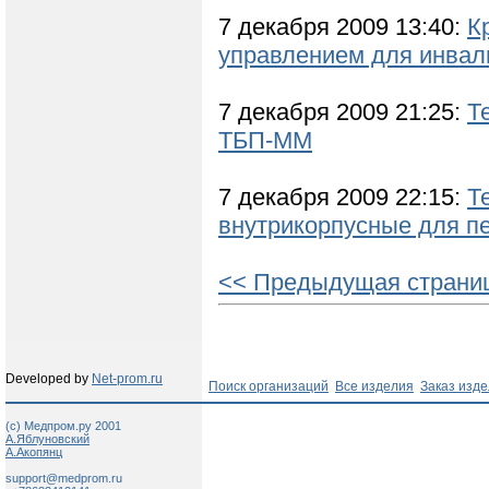
7 декабря 2009 13:40:
К
управлением для инвал
7 декабря 2009 21:25:
Т
ТБП-ММ
7 декабря 2009 22:15:
Т
внутрикорпусные для п
<< Предыдущая страни
Developed by
Net-prom.ru
Поиск организаций
Все изделия
Заказ изд
(c) Медпром.ру 2001
А.Яблуновский
А.Акопянц
support@medprom.ru