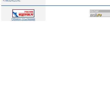
+78632412141
Обмен ссылками