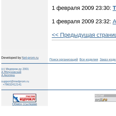
1 февраля 2009 23:30:
Т
1 февраля 2009 23:32:
А
<< Предыдущая страни
Developed by
Net-prom.ru
Поиск организаций
Все изделия
Заказ изд
(c) Медпром.ру 2001
А.Яблуновский
А.Акопянц
support@medprom.ru
+78632412141
Обмен ссылками