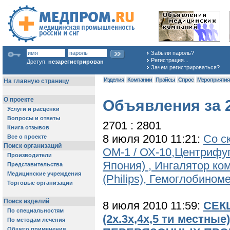
Забыли пароль?
Регистрация...
Доступ:
незарегистрирован
Зачем регистрироваться?
Изделия
Компании
Прайсы
Спрос
Мероприяти
Объявления за 2
2701 : 2801
8 июля 2010 11:21:
Со с
ОМ-1 / ОХ-10,Центрифу
Япония) , Ингалятор ком
(Philips), Гемоглобин
8 июля 2010 11:59:
СЕК
(2х.3х,4х,5 ти мест