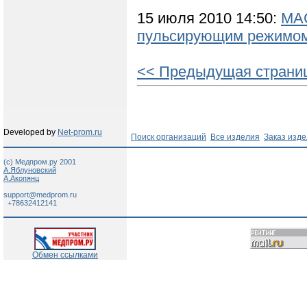
15 июля 2010 14:50:
МАС
пульсирующим режимо
<< Предыдущая страни
Developed by
Net-prom.ru
Поиск организаций
Все изделия
Заказ изд
(c) Медпром.ру 2001
А.Яблуновский
А.Акопянц
support@medprom.ru
+78632412141
Обмен ссылками