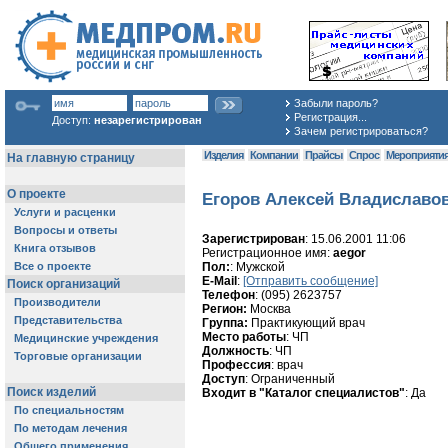
Забыли пароль?
Регистрация...
Доступ:
незарегистрирован
Зачем регистрироваться?
Изделия
Компании
Прайсы
Спрос
Мероприяти
Егоров Алексей Владиславов
Зарегистрирован
: 15.06.2001 11:06
Регистрационное имя:
aegor
Пол:
: Мужской
E-Mail
:
[Отправить сообщение]
Телефон
: (095) 2623757
Регион:
Москва
Группа:
Практикующий врач
Место работы
: ЧП
Должность
: ЧП
Профессия
: врач
Доступ
: Ограниченный
Входит в "Каталог специалистов"
: Да