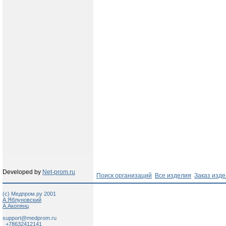
Developed by
Net-prom.ru
Поиск организаций
Все изделия
Заказ изд
(c) Медпром.ру 2001
А.Яблуновский
А.Акопянц
support@medprom.ru
+78632412141