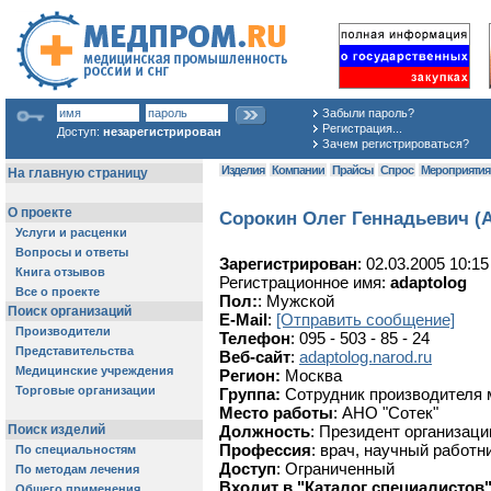
Забыли пароль?
Регистрация...
Доступ:
незарегистрирован
Зачем регистрироваться?
Изделия
Компании
Прайсы
Спрос
Мероприяти
Сорокин Олег Геннадьевич (
Зарегистрирован
: 02.03.2005 10:15
Регистрационное имя:
adaptolog
Пол:
: Мужской
E-Mail
:
[Отправить сообщение]
Телефон
: 095 - 503 - 85 - 24
Веб-сайт
:
adaptolog.narod.ru
Регион:
Москва
Группа:
Сотрудник производителя 
Место работы
: АНО "Сотек"
Должность
: Президент организаци
Профессия
: врач, научный работн
Доступ
: Ограниченный
Входит в "Каталог специалистов