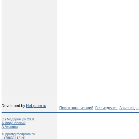
Developed by
Net-prom.ru
Поиск организаций
Все изделия
Заказ изд
(c) Медпром.ру 2001
А.Яблуновский
А.Акопянц
support@medprom.ru
+78632412141